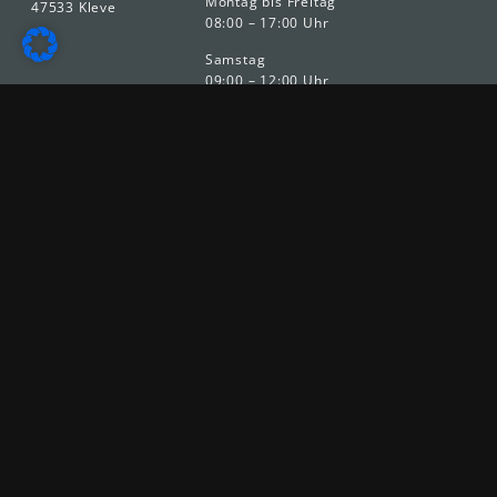
Montag bis Freitag
47533 Kleve
08:00 – 17:00 Uhr
Samstag
09:00 – 12:00 Uhr
Kontakt
Telefon: +49 (0) 2821 – 712 – 0
Telefax: +49 (0) 2821 – 712 – 250
E-Mail:
autoteile@mve-autoteile.de
Ihr Ansprec
hpartner im Außendienst
Rainer Brumann