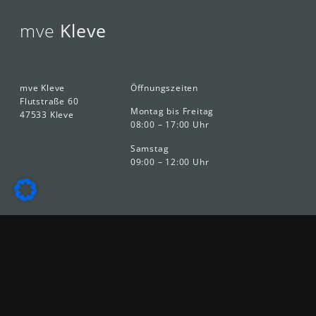
mve
Kleve
mve Kleve
Öffnungszeiten
Flutstraße 60
Montag bis Freitag
47533 Kleve
08:00 – 17:00 Uhr
Samstag
09:00 – 12:00 Uhr
Kontakt
Telefon: +49 (0) 2821 – 712 – 0
Telefax: +49 (0) 2821 – 712 – 250
E-Mail:
autoteile@mve-autoteile.de
Ihr Ansprec
hpartner im Außendienst